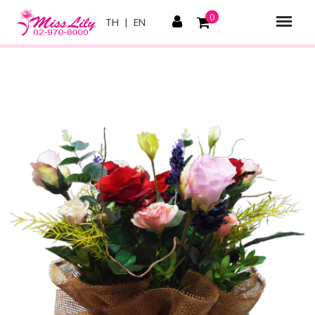
0
TH
|
EN