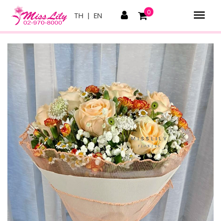
0
TH
|
EN