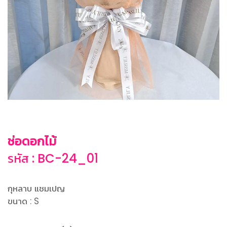
ช่อดอกไม้
รหัส : BC-24_01
กุหลาบ แชมเปญ
ขนาด : S