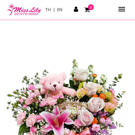
0
TH
|
EN