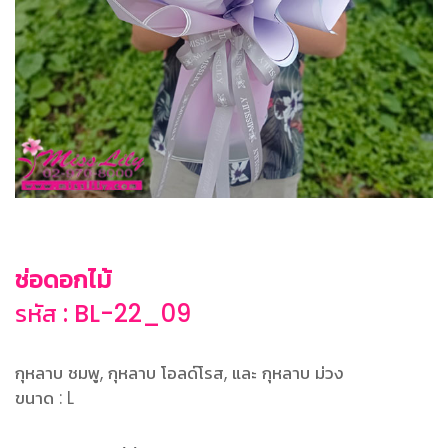
ช่อดอกไม้
รหัส : BL-22_09
กุหลาบ ชมพู, กุหลาบ โอลด์โรส, และ กุหลาบ ม่วง
ขนาด : L