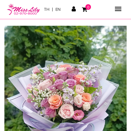
0
TH
|
EN