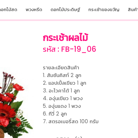
ดอกไม้สด
พวงหรีด
ดอกไม้ประดิษฐ์
กระเช้าของขวัญ
สินค้า
กระเช้าผลไม้
รหัส : FB-19_06
รายละเอียดสินค้า
1. ส้มซันคิสท์ 2 ลูก
2. แอปเปิ้ลเขียว 1 ลูก
3. อะโวคาโด้ 1 ลูก
4. องุ่นเขียว 1 พวง
5. องุ่นแดง 1 พวง
6. กีวี่ 2 ลูก
7. สตรอเบอรี่สด 100 กรัม