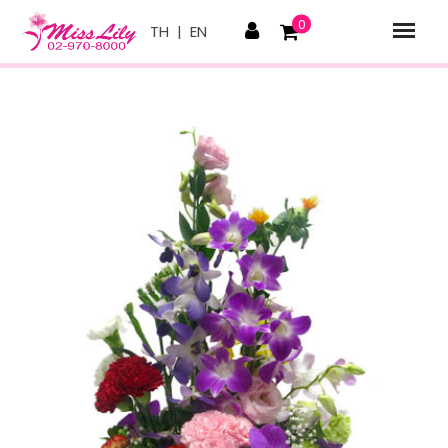
0
TH
|
EN