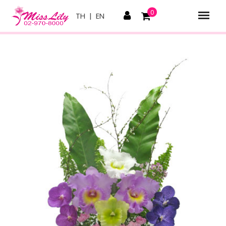
0
TH
|
EN