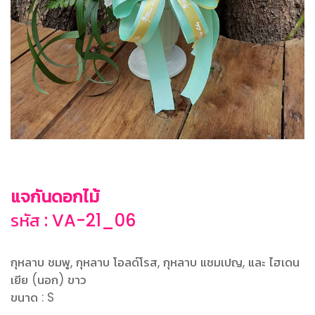
แจกันดอกไม้
รหัส : VA-21_06
กุหลาบ ชมพู, กุหลาบ โอลด์โรส, กุหลาบ แชมเปญ, และ ไฮเดน
เยีย (นอก) ขาว
ขนาด : S