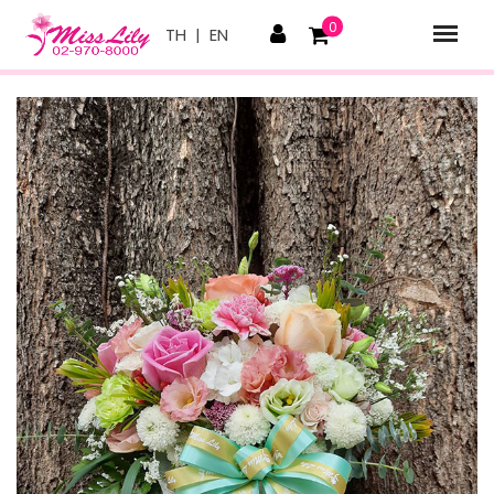
0
TH
|
EN