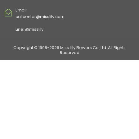
Email:
callcenter@misslily.com
Line: @misslily
Copyright © 1998-2026 Miss Lily Flowers Co.,Ltd. All Rights
Reserved