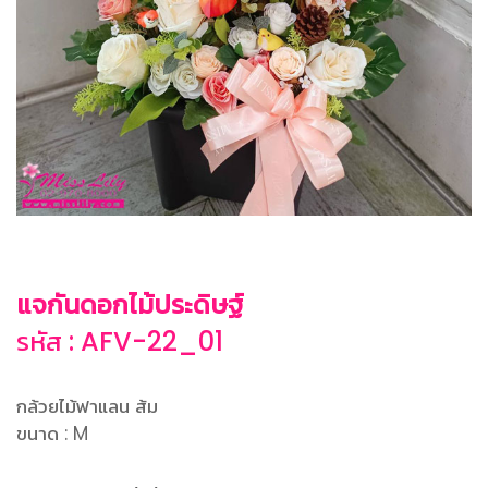
แจกันดอกไม้ประดิษฐ์
รหัส : AFV-22_01
กล้วยไม้ฟาแลน ส้ม
ขนาด : M