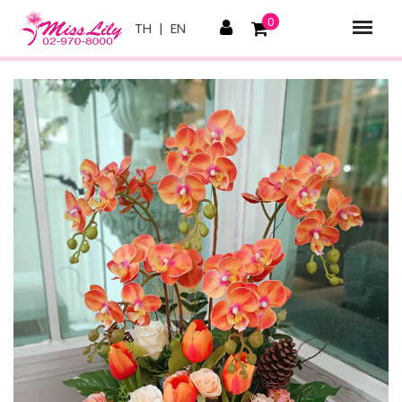
0
TH
|
EN